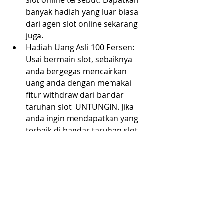
slot online tersebut. Dapatkan 
banyak hadiah yang luar biasa 
dari agen slot online sekarang 
juga.
Hadiah Uang Asli 100 Persen: 
Usai bermain slot, sebaiknya 
anda bergegas mencairkan 
uang anda dengan memakai 
fitur withdraw dari bandar 
taruhan slot  UNTUNGIN. Jika 
anda ingin mendapatkan yang 
terbaik di bandar taruhan slot 
ini maka bermainlah dengan 
Fair Play. Support operator dari 
judi slot deposit pulsa akan 
membantu anda dengan 
layanan 24 jam. Alhasil, anda 
akan bisa daftar mpo slot 
deposit pulsa tanpa potongan 