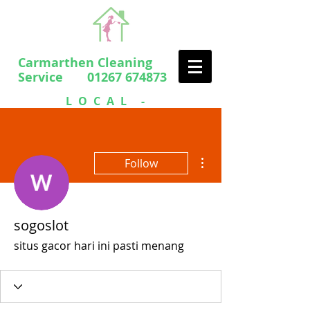
Carmarthen Cleaning
Service 01267 674873
LOCAL -
PROFESSIONAL
- FRIENDLY
More actions
Follow
sogoslot
situs gacor hari ini pasti menang