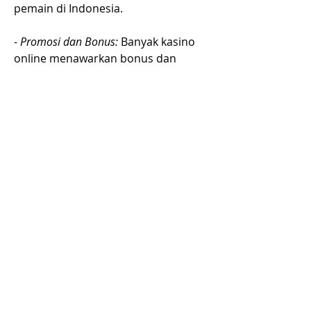
pemain di Indonesia.
- 
Promosi dan Bonus:
 Banyak kasino 
online menawarkan bonus dan 
promosi menarik untuk Mahjong 
Ways, seperti putaran gratis dan 
bonus deposit, yang menarik minat 
pemain.
- 
Komunitas Pemain:
 Adanya 
komunitas pemain yang aktif 
berbagi tips dan strategi bermain 
Mahjong Ways melalui forum dan 
media sosial juga turut 
mendongkrak popularitas 
permainan ini.
Kesimpulan